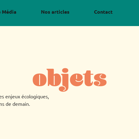
e Média
Nos articles
Contact
objets
es enjeux écologiques,
ons de demain.